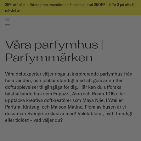
25% off på din första prenumerationsmånad med kod 25OFF ⋅ 3 för 2 på alla 8
ml-dofter
Våra parfymhus |
Parfymmärken
Våra doftexperter väljer noga ut inspirerande parfymhus från
hela världen, och jobbar ständigt med att göra ännu fler
doftupplevelser tillgängliga för dig. Här kan du utforska
bästsäljande hus som Fugazzi, Akro och Room 1015 eller
upptäcka kreativa doftkreatörer som Maya Njie, L’Atelier
Parfum, Kintsugi och Maison Matine. Flera av husen är vi
dessutom Sverige-exklusiva med! Väletablerat, nytt, trendigt
eller tidlöst – vad väljer du?