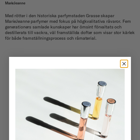
MarieJeanne
Med rötter i den historiska parfymstaden Grasse skapar
MarieJeanne parfymer med fokus på högkvalitativa råvaror. Fem
generationers samlade kunskaper har ömsint förvaltats och
destillerats till vackra, väl framställda dofter som visar stor kärlek
för både framställningsprocess och råmaterial.