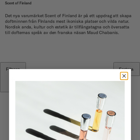
Scent of Finland
Det nya varumärket Scent of Finland är på ett uppdrag att skapa
doftminnen från FInlands mest ikoniska platser och vilda natur.
Nordisk anda, kultur och estetik är tillfångatagna och översatta
till dofternas språk av den franska näsan Maud Chabanis.
Filtrera
Sortera