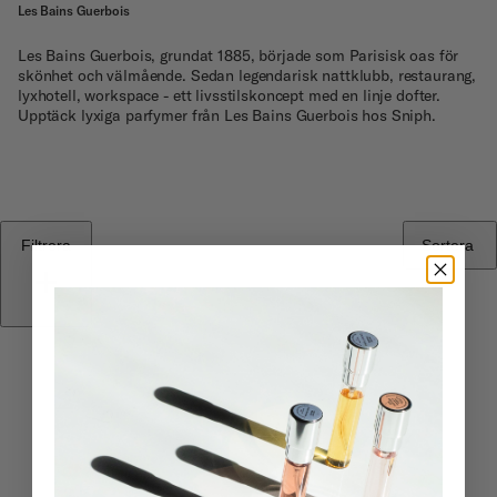
Les Bains Guerbois
Les Bains Guerbois, grundat 1885, började som Parisisk oas för
skönhet och välmående. Sedan legendarisk nattklubb, restaurang,
lyxhotell, workspace - ett livsstilskoncept med en linje dofter.
Upptäck lyxiga parfymer från Les Bains Guerbois hos Sniph.
Filtrera
Sortera