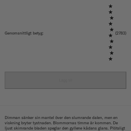
Genomsnittligt betyg
:
(2783)
Lägg till
Dimman sänker sin mantel över den slumrande dalen, men en
viskning bryter tystnaden. Blommornas timme är kommen. De
ljust skimrande bladen speglar den gyllene kådans glans. Plötsligt