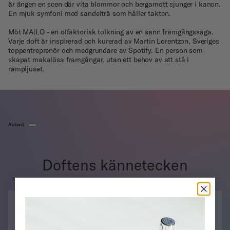
är ängen en scen där vita blommor och bergamott sjunger i kanon.
En mjuk symfoni med sandelträ som håller takten.
Möt MA|LO - en olfaktorisk tolkning av en sann framgångssaga.
Varje doft är inspirerad och kurerad av Martin Lorentzon, Sveriges
toppentreprenör och medgrundare av Spotify. En person som
skapat makalösa framgångar, utan ett behov av att stå i
rampljuset.
Ackord
Doftens kännetecken
Vita Blommor