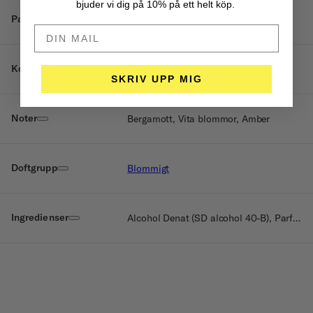
bjuder vi dig på 10% på ett helt köp.
Parfymhus
MALO
DIN MAIL HÄR
Komplexitet
Lätt
SKRIV UPP MIG
Noter
Bergamott, Vita blommor, Amber
Doftgrupp
Blommigt
Ingredienser
Alcohol Denat (SD alcohol 40-B), Parfum (Fragrance), Aqua (Water), Benzyl salicylate, Linalool, Hydroxycitronellal, Coumarin, Limonene, Alpha-isomethyl ionone, Geraniol, Citronellol, Hexyl cinnamal, Benzyl benzoate