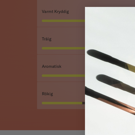
Varmt Kryddig
Träig
Aromatisk
Rökig