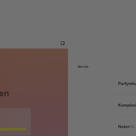
Mer info
Parfymh
en
Komplexi
Noter