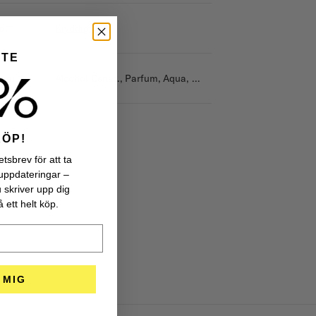
p
Kryddigt
NTE
nser
Alcohol Denat., Parfum, Aqua, Amyl cinnamal, Citral, Citronellol, Coumarin, Eugenol, Evernia furfuracea, Geraniol, Hexyl cinnamal, Hydroxycitronellal, Limonene, Linalool
KÖP!
tsbrev för att ta
uppdateringar –
u skriver upp dig
 ett helt köp.
 MIG