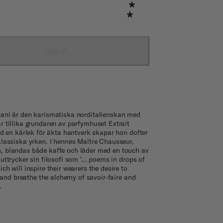
Lägg till
ani är den karismatiska norditalienskan med
r tillika grundaren av parfymhuset Extrait
ed en kärlek för äkta hantverk skapar hon dofter
klassiska yrken. I hennes Maître Chausseur,
 blandas både kaffe och läder med en touch av
uttrycker sin filosofi som '... poems in drops of
ch will inspire their wearers the desire to
.] and breathe the alchemy of savoir-faire and
.