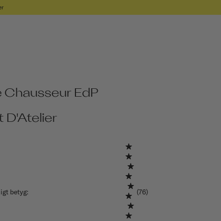
er
e Chausseur EdP
t D'Atelier
igt betyg
:
(76)