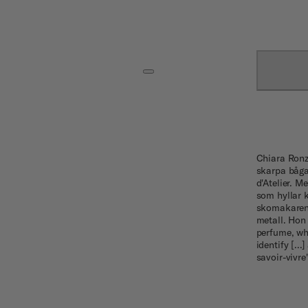
Chiara Ronz
skarpa båga
d'Atelier. M
som hyllar 
skomakaren,
metall. Hon 
perfume, whi
identify [..
savoir-vivre'