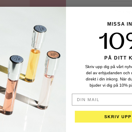
Doftgrup
MISSA I
Ingredie
PÅ DITT 
Skriv upp dig på vårt nyhe
del av erbjudanden och 
direkt i din inkorg. När d
bjuder vi dig på 10% på
DIN MAIL HÄR
SKRIV UPP