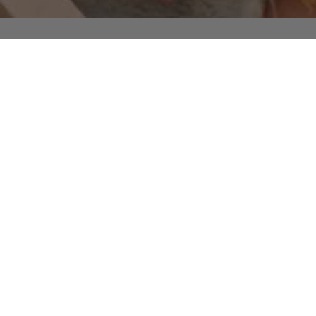
Vanilj för varma dagar
Vanilj passar perfekt för varma dagar: prova lätta, mjuka dofter
där noten kombineras med blommiga ackord, frestande frukter
och bär, samt len mysk – för den ultimata sommarkänslan!