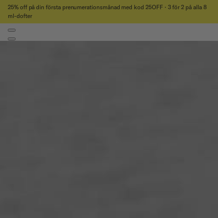
25% off på din första prenumerationsmånad med kod 25OFF ⋅ 3 för 2 på alla 8
ml-dofter