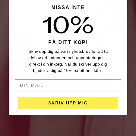
Sommaren är här, och vi har
MISSA INTE
parfymerna som fångar den!
Oavsett om du dras till friska
citrusnoter, solmogen frukt eller
ljuva blommor har vi dofterna som
får det att kännas som att solen
PÅ DITT KÖP!
skiner – oavsett väder. Upptäck
Skriv upp dig på vårt nyhetsbrev för att ta
dem här!
del av erbjudanden och uppdateringar –
direkt i din inkorg. När du skriver upp dig
bjuder vi dig på 10% på ett helt köp.
DIN MAIL HÄR
SKRIV UPP MIG