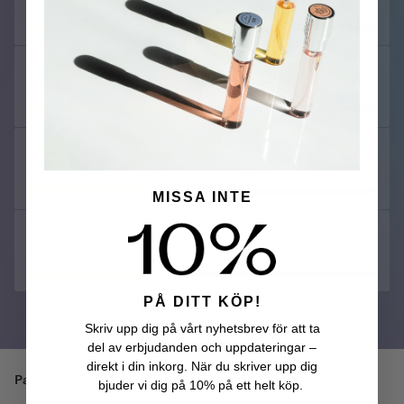
Läder
Ozonisk
MISSA INTE
Blommig
PÅ DITT KÖP!
Skriv upp dig på vårt nyhetsbrev för att ta
del av erbjudanden och uppdateringar –
direkt i din inkorg. När du skriver upp dig
Parfymhus
Phaedon
bjuder vi dig på 10% på ett helt köp.