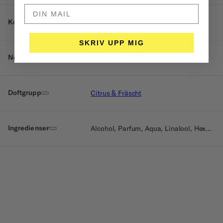
DIN MAIL HÄR
Komplexitet
Lätt
SKRIV UPP MIG
Noter
Gurka, Läder, Mynta
Doftgrupp
Citrus & Fräscht
Ingredienser
Alcohol, Parfum, Aqua, Linalool, Hexylcinnamal, Limonene, Citronellol