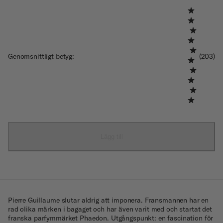
Genomsnittligt betyg
:
(203)
Lägg till
Pierre Guillaume slutar aldrig att imponera. Fransmannen har en
rad olika märken i bagaget och har även varit med och startat det
franska parfymmärket Phaedon. Utgångspunkt: en fascination för