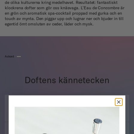
de olika kulturerna kring medelhavet. Resultatet: fantastiskt
klockrena dofter som gör oss knäsvaga. L’Eau de Concombre är
en grön och aromatisk spa-cocktail proppad med gurka och en
touch av mynta. Den piggar upp och lugnar ner och bjuder in till
egentid ömt omsluten av ceder, läder och mysk.
Ackord
Doftens kännetecken
Akvatisk
Grön