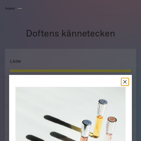
Ackord
Doftens kännetecken
Läder
Fruktig
Sött