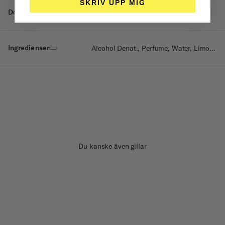
SKRIV UPP MIG
Doftgrupp
Läder
Ingredienser
Alcohol Denat., Perfume, Water, Limonene, Linalool, Citral, Citronellol, Eugenol, Geraniol, Benzyl Benzoate, Alpha-Isomethyl Ionone, Hydroxy Citronellal, Tocopherol.
Du kanske även gillar