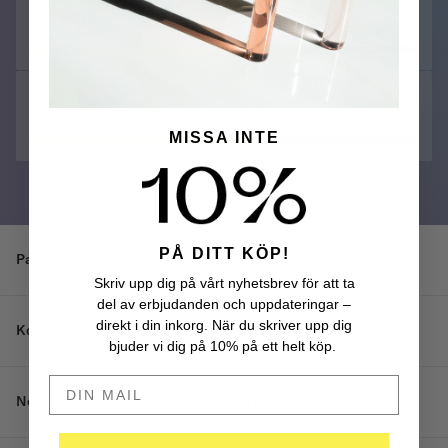
Animalisk
Honung
MISSA INTE
PÅ DITT KÖP!
Parfymhus
Perfume Sucks
Skriv upp dig på vårt nyhetsbrev för att ta
del av erbjudanden och uppdateringar –
direkt i din inkorg. När du skriver upp dig
Komplexitet
Lätt komplex
bjuder vi dig på 10% på ett helt köp.
DIN MAIL HÄR
Noter
Jordgubb, Honung, Läder