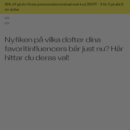
25% off på din första prenumerationsmånad med kod 25OFF ⋅ 3 för 2 på alla 8
ml-dofter
Nyfiken på vilka dofter dina
favoritinfluencers bär just nu? Här
hittar du deras val!