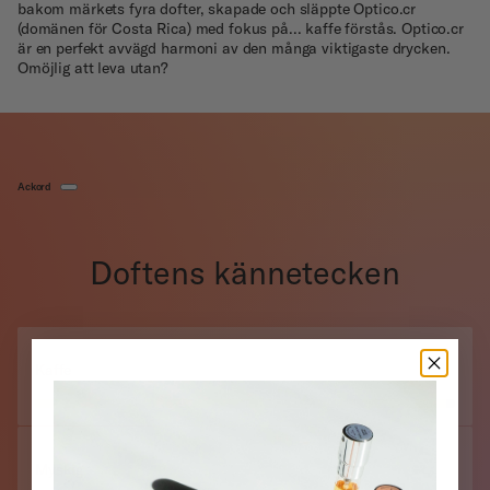
bakom märkets fyra dofter, skapade och släppte Optico.cr
(domänen för Costa Rica) med fokus på... kaffe förstås. Optico.cr
är en perfekt avvägd harmoni av den många viktigaste drycken.
Omöjlig att leva utan?
Ackord
Doftens kännetecken
Kaffe
Myskig