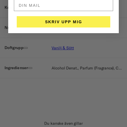
DIN MAIL HÄR
Komplexitet
Lätt
SKRIV UPP MIG
Noter
Kashmirträ, Mysk, Kaffeböna
Doftgrupp
Vanilj & Sött
Ingredienser
Alcohol Denat., Parfum (Fragrance), Citronellol, Benzyl Alcohol
Du kanske även gillar