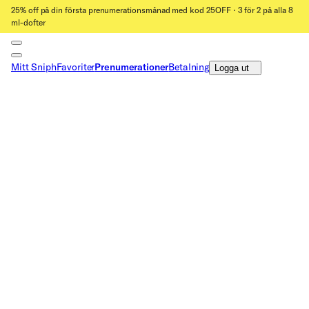
25% off på din första prenumerationsmånad med kod 25OFF ⋅ 3 för 2 på alla 8
ml-dofter
Mitt Sniph
Favoriter
Prenumerationer
Betalning
Logga ut