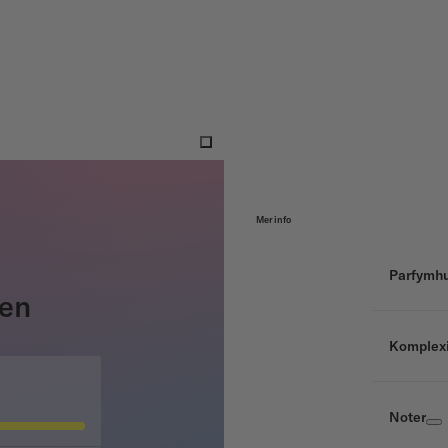
Mer info
Parfymh
ken
Komplexi
Noter