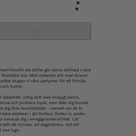
Lägg till
med filosofin att dofter gör större skillnad i våra
an föreställa oss. Med omtanke och med råvaror
alitet skapar vi våra parfymer, för att förhöja
lle och humör.
n fjäderlätt, luftig doft med krispigt päron,
dione och jordnära mysk, som låter dig blunda
la dig dina favoritplatser – oavsett om de är
er bara existerar i din fantasi. Andas in, andas
Air omsluta dig i enregigivande stillhet. Låt
tt sätt att minnas, att dagdrömma, och att
 inre lugn.