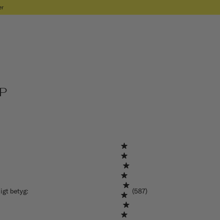
er
dP
igt betyg
:
(587)