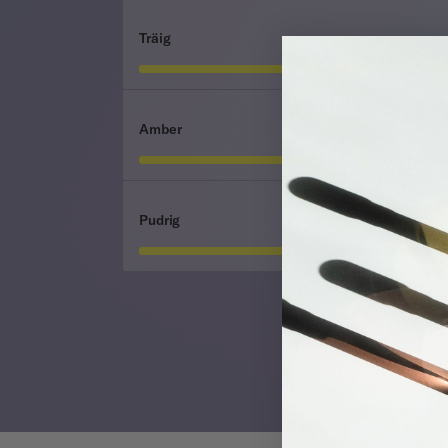
Träig
Amber
Pudrig