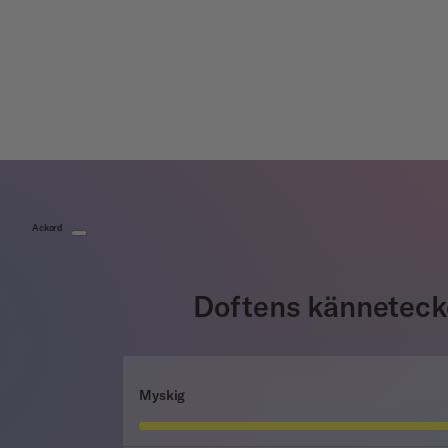
Ackord
Doftens kännetec
Myskig