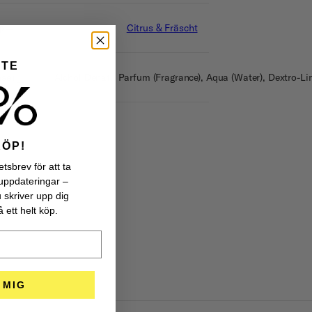
p
Citrus & Fräscht
NTE
nser
Alchol Denat., Parfum (Fragrance), Aqua (Water), Dextro-Lim
KÖP!
tsbrev för att ta
uppdateringar –
u skriver upp dig
 ett helt köp.
 MIG