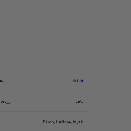
us
Sniph
tet
Lätt
Päron, Hedione, Mysk