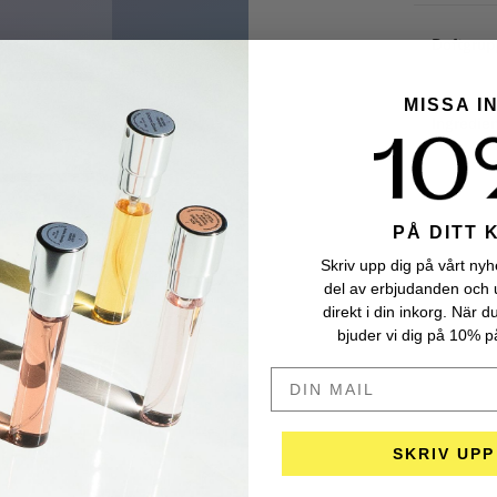
Doftgrup
MISSA I
Ingredie
PÅ DITT 
Skriv upp dig på vårt nyhe
del av erbjudanden och 
direkt i din inkorg. När d
bjuder vi dig på 10% på
DIN MAIL HÄR
SKRIV UPP