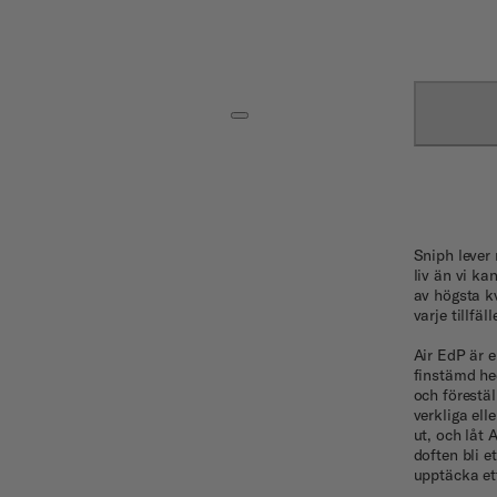
Sniph lever 
liv än vi k
av högsta kv
varje tillfä
Air EdP är e
finstämd he
och förestäl
verkliga ell
ut, och låt 
doften bli e
upptäcka ett