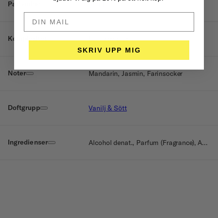
Parfymhus
Sniph
DIN MAIL HÄR
Komplexitet
Lätt komplex
SKRIV UPP MIG
Noter
Mandarin, Jasmin, Farinsocker
Doftgrupp
Vanilj & Sött
Ingredienser
Alcohol denat., Parfum (Fragrance), Aqua (water), Hexyl cinnamal, Limonene, Coumarin, Alpha-Isomethyl Ionone, Hydroxycitronellal, Citral