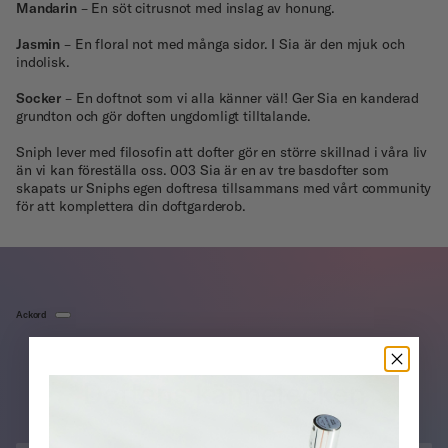
Mandarin
– En söt citrusnot med inslag av honung.
Jasmin
– En floral not med många sidor. I Sia är den mjuk och
indolisk.
Socker
– En doftnot som vi alla känner väl! Ger Sia en kanderad
grundton och gör doften ungdomligt tilltalande.
Sniph lever med filosofin att dofter gör en större skillnad i våra liv
än vi kan föreställa oss. 003 Sia är en av tre basdofter som
skapats ur Sniphs egen doftresa tillsammans med vårt community
för att komplettera din doftgarderob.
Ackord
Doftens kännetecken