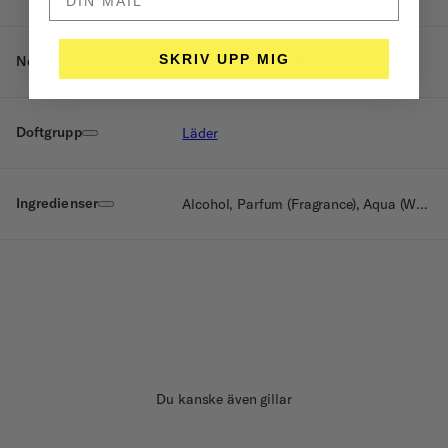
SKRIV UPP MIG
Noter
Svart te, Aprikos, Mocka
Doftgrupp
Läder
Ingredienser
Alcohol, Parfum (Fragrance), Aqua (Water), Alpha-Isomethylionone, Limonene, Citral
Du kanske även gillar