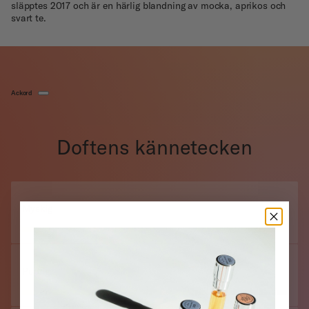
släpptes 2017 och är en härlig blandning av mocka, aprikos och
svart te.
Ackord
Doftens kännetecken
Myskig
Pudrig