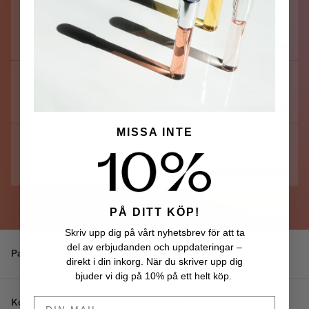
Fruktig
Grön
MISSA INTE
Fräsch
PÅ DITT KÖP!
Skriv upp dig på vårt nyhetsbrev för att ta
del av erbjudanden och uppdateringar –
Parfymhus
Pierre Guillaume Paris
direkt i din inkorg. När du skriver upp dig
bjuder vi dig på 10% på ett helt köp.
DIN MAIL HÄR
Komplexitet
Lätt komplex