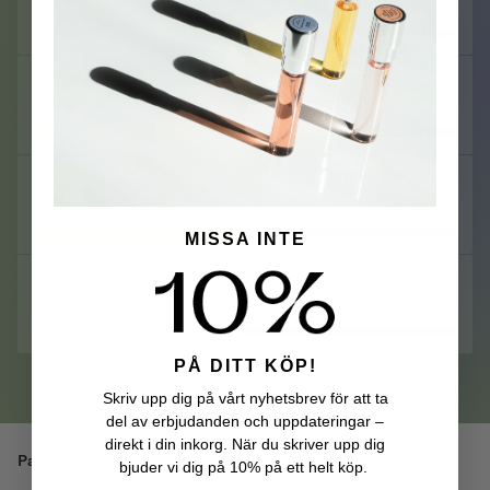
Varmt Kryddig
Oud
MISSA INTE
Rökig
PÅ DITT KÖP!
Skriv upp dig på vårt nyhetsbrev för att ta
del av erbjudanden och uppdateringar –
direkt i din inkorg. När du skriver upp dig
Parfymhus
Matiere Premiere
bjuder vi dig på 10% på ett helt köp.