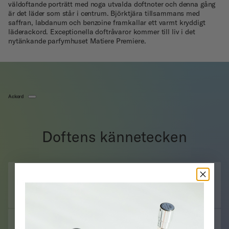
väldoftande porträtt med noga utvalda doftnoter och denna gång
är det läder som står i centrum. Björktjära tillsammans med
saffran, labdanum och benzoine framkallar ett varmt kryddigt
läderackord. Exceptionella doftråvaror kommer till liv i det
nytänkande parfymhuset Matiere Premiere.
Ackord
Doftens kännetecken
Läder
Amber