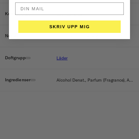
DIN MAIL HÄR
Komplexitet
Lätt komplex
SKRIV UPP MIG
Noter
Läder, Saffran, Rökigt
Doftgrupp
Läder
Ingredienser
Alcohol Denat., Parfum (Fragrance), Aqua (Water), Linalool, Limonene, BHT, Farnesol, Benzyl Cinnamate, Benzyl Benzoate.