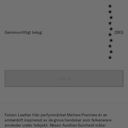
Genomsnittligt betyg
:
(263)
Lägg till
Falcon Leather från parfymmärket Matiere Premiere är en
amberdoft inspirerad av de grova handskar som falkenerare
använder under falkjakt. Näsan Aurélien Guichard målar