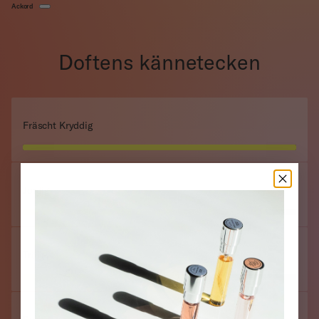
Ackord
Doftens kännetecken
Fräscht Kryddig
Jordig
Träig