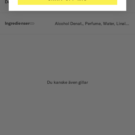
Doftgrupp
Citrus & Fräscht
Ingredienser
Alcohol Denat., Perfume, Water, Linalool, Benzyl Salicylate, Limonene, Geraniol, Citral, Benzyl Benzoate, Tocopherol.
Du kanske även gillar