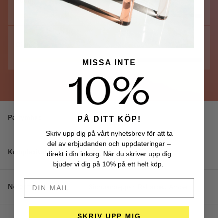
Pudrig
Citrus
MISSA INTE
Parfymhus
Perfume Sucks
PÅ DITT KÖP!
Skriv upp dig på vårt nyhetsbrev för att ta
del av erbjudanden och uppdateringar –
Komplexitet
Lätt
direkt i din inkorg. När du skriver upp dig
bjuder vi dig på 10% på ett helt köp.
DIN MAIL HÄR
Noter
Sichuanpeppar, Rabarber, Amber
SKRIV UPP MIG